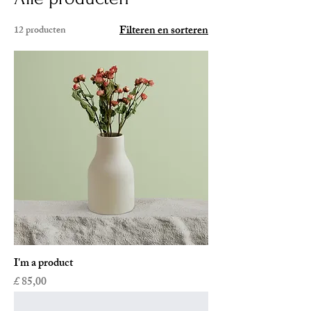
Filteren en sorteren
12 producten
I'm a product
Prijs
£ 85,00