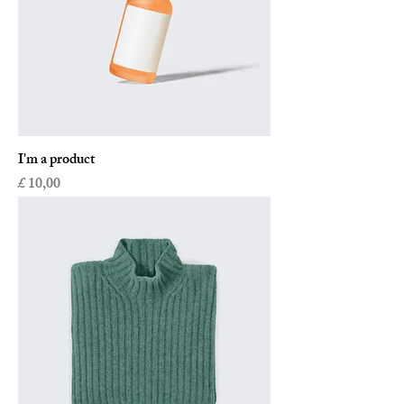
I'm a product
Prijs
£ 10,00