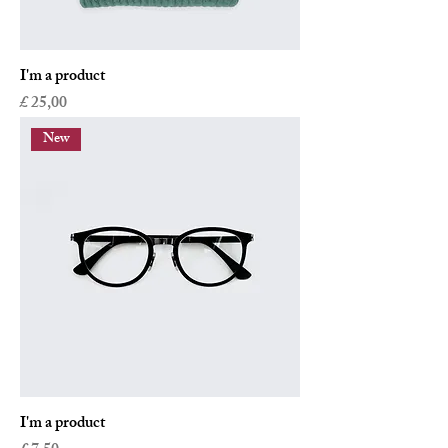
I'm a product
Prijs
£ 25,00
New
I'm a product