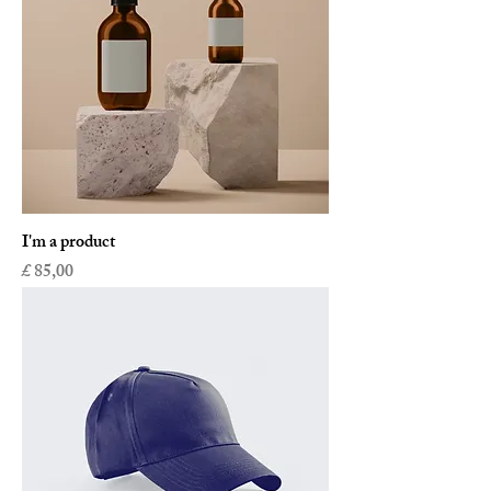
I'm a product
Prijs
£ 85,00